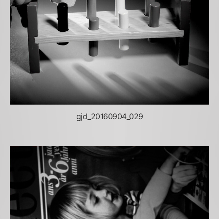
gjd_20160904_029