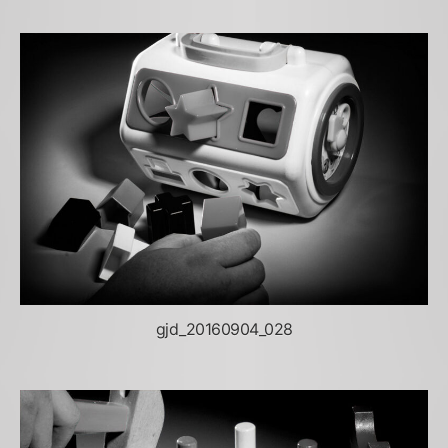
gjd_20160904_028