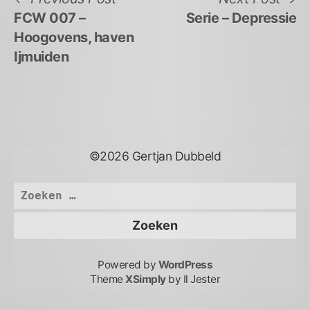
Bericht
post:
po
FCW 007 –
Serie – Depressie
navigatie
Hoogovens, haven
Ijmuiden
©2026 Gertjan Dubbeld
Zoeken
naar:
Powered by
WordPress
Theme
XSimply
by Il Jester