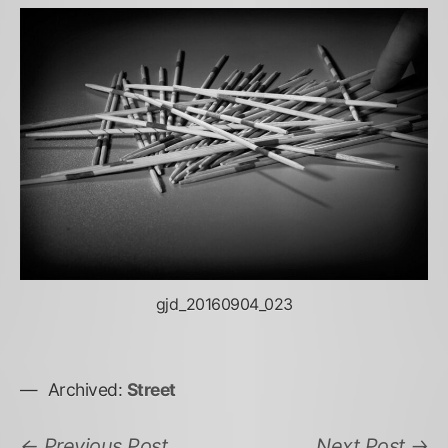
gjd_20160904_023
Archived:
Street
Previous
N
Previous Post
Next Post