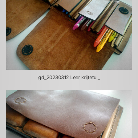
gd_20230312 Leer krijtetui_