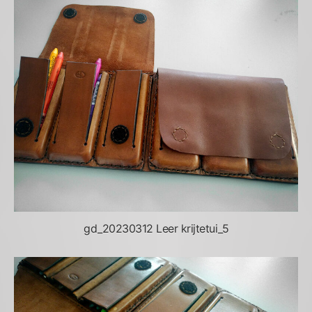
gd_20230312 Leer krijtetui_5