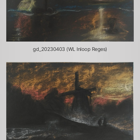
gd_20230403 (WL Inloop Reges)