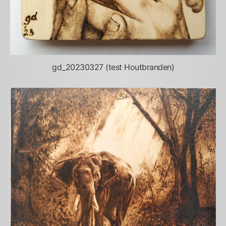
gd_20230327 (test Houtbranden)