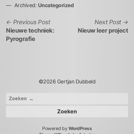
Archived:
Uncategorized
Bericht
Previous
N
Previous Post
Next Post
post:
po
Nieuwe techniek:
Nieuw leer project
navigatie
Pyrografie
©2026 Gertjan Dubbeld
Zoeken
naar:
Powered by
WordPress