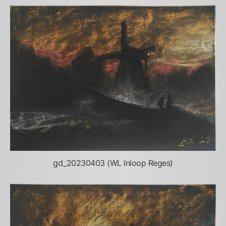
gd_20230403 (WL Inloop Reges)