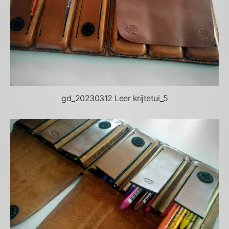
gd_20230312 Leer krijtetui_5