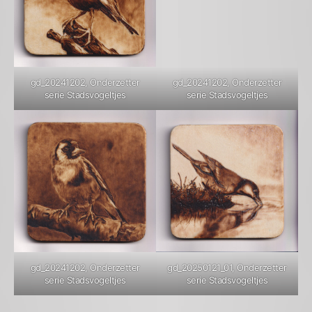
gd_20241202, Onderzetter
gd_20241202, Onderzetter
serie Stadsvogeltjes
serie Stadsvogeltjes
gd_20241202, Onderzetter
gd_20250121_01, Onderzetter
serie Stadsvogeltjes
serie Stadsvogeltjes