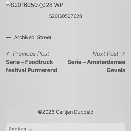
S20160507_028
Archived:
Street
Bericht
Previous
N
Previous Post
Next Post
post:
po
Serie – Foodtruck
Serie – Amsterdamse
navigatie
festival Purmerend
Gevels
©2026 Gertjan Dubbeld
Zoeken