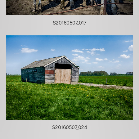
S20160507_017
S20160507_024