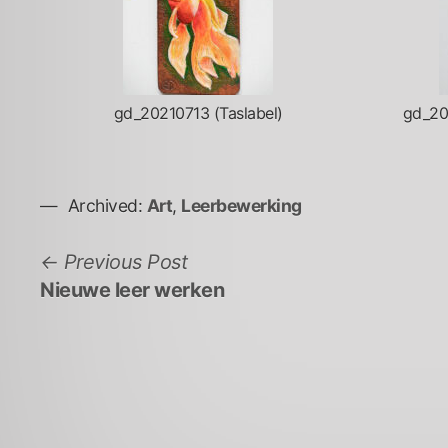
gd_20210713 (Taslabel)
gd_20
Archived:
Art
,
Leerbewerking
Bericht
Previous
Previous Post
post:
Nieuwe leer werken
navigatie