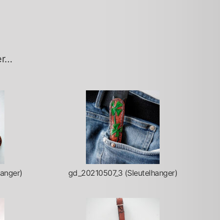
er…
anger)
gd_20210507_3 (Sleutelhanger)