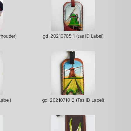
rhouder)
gd_20210705_1 (tas ID Label)
Label)
gd_20210710_2 (Tas ID Label)