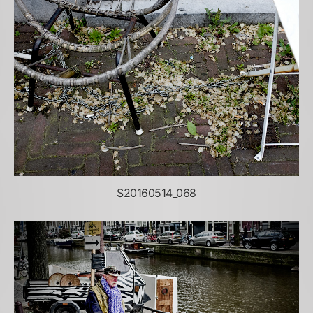
S20160514_068