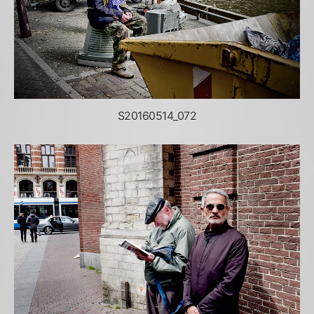
S20160514_072