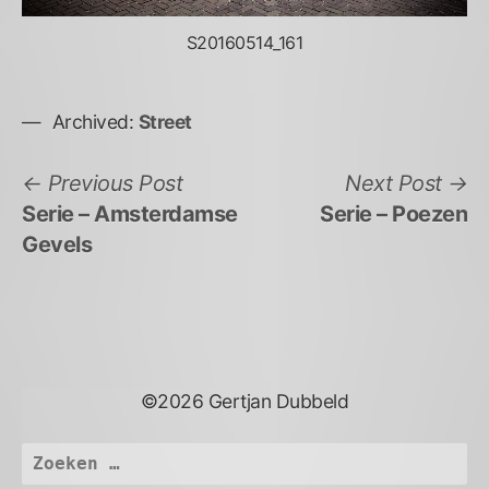
S20160514_161
Archived:
Street
Bericht
Previous
N
Previous Post
Next Post
post:
po
Serie – Amsterdamse
Serie – Poezen
navigatie
Gevels
©2026 Gertjan Dubbeld
Zoeken
naar: