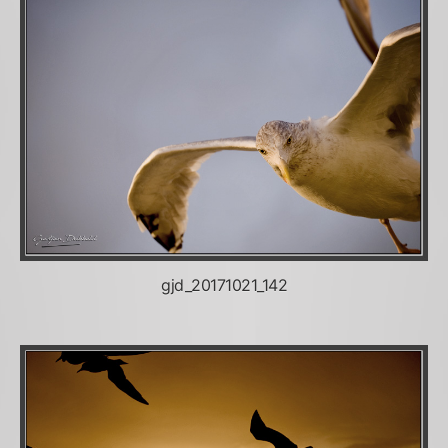
gjd_20171021_142