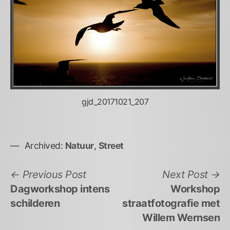
gjd_20171021_207
Archived:
Natuur
,
Street
Bericht
Previous
N
Previous Post
Next Post
post:
po
Dagworkshop intens
Workshop
navigatie
schilderen
straatfotografie met
Willem Wernsen