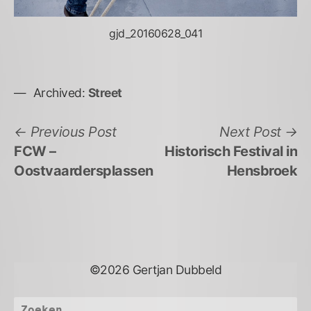
gjd_20160628_041
Archived:
Street
Bericht
Previous
N
Previous Post
Next Post
post:
po
FCW –
Historisch Festival in
navigatie
Oostvaardersplassen
Hensbroek
©2026 Gertjan Dubbeld
Zoeken