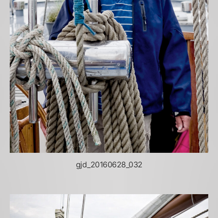
gjd_20160628_032