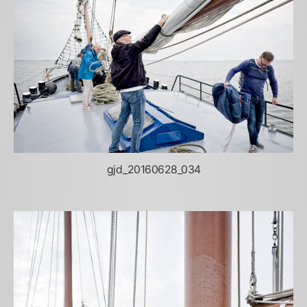
gjd_20160628_034