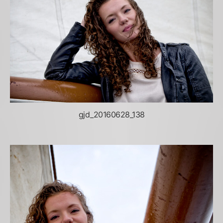
gjd_20160628_138