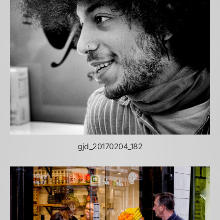
gjd_20170204_182