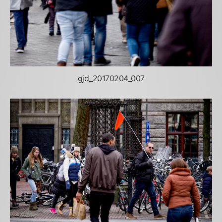
gjd_20170204_007