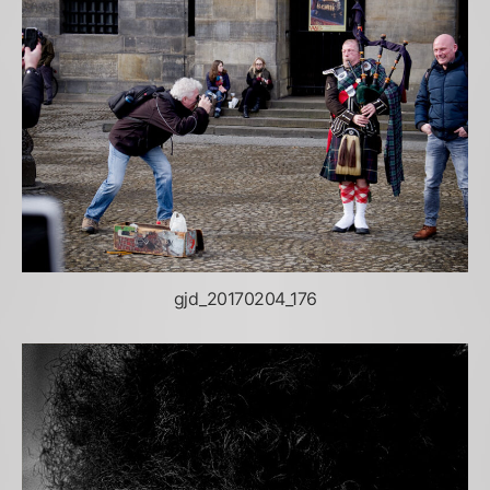
gjd_20170204_176