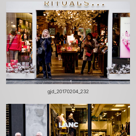
gjd_20170204_232