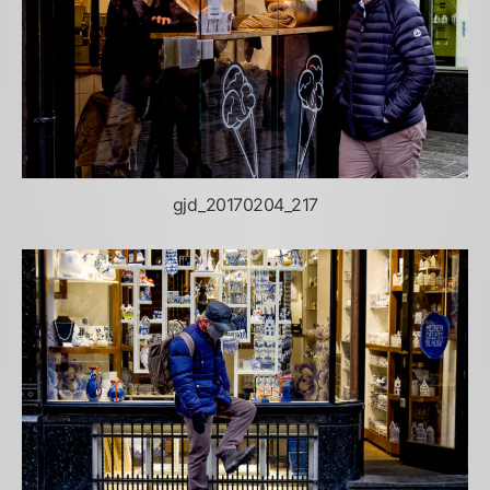
gjd_20170204_217