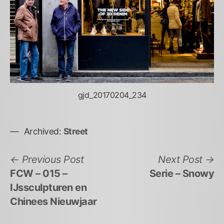
gjd_20170204_234
Archived:
Street
Bericht
Previous
N
Previous Post
Next Post
post:
po
FCW – 015 –
Serie – Snowy
navigatie
IJssculpturen en
Chinees Nieuwjaar