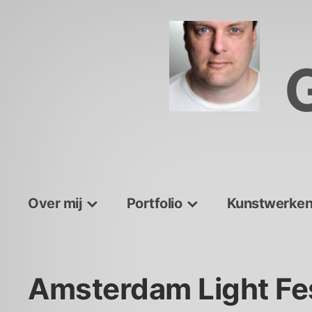
Skip
to
content
Over mij
Portfolio
Kunstwerke
Amsterdam Light Fes