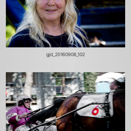
gjd_20160908_102