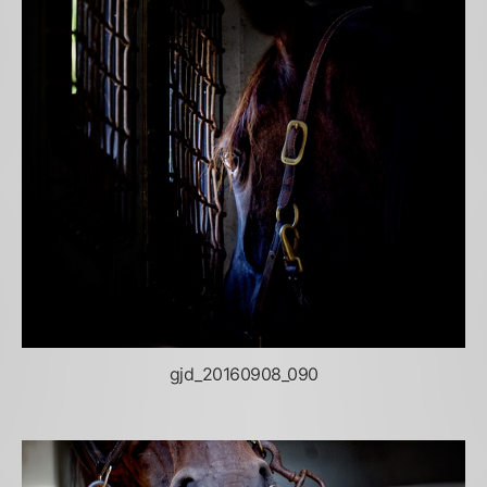
gjd_20160908_090