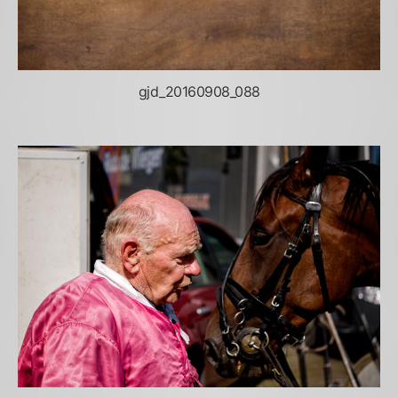
gjd_20160908_088