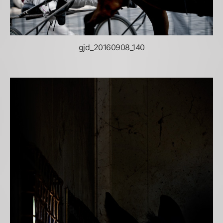
gjd_20160908_140