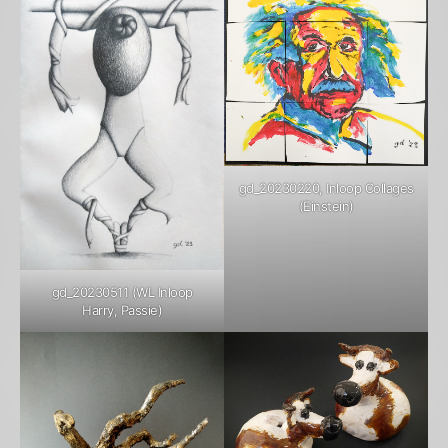
gd_20230220, Inloop Collages
(Einstein)
gd_20230511 (WL Inloop
Harry, Passie)