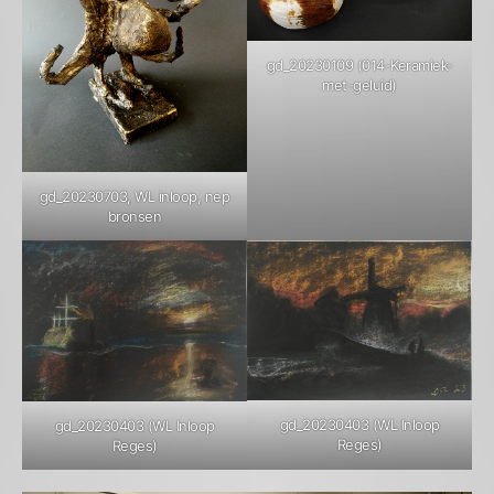
gd_20230109 (014-Keramiek-
met-geluid)
gd_20230703, WL inloop, nep
bronsen
gd_20230403 (WL Inloop
gd_20230403 (WL Inloop
Reges)
Reges)